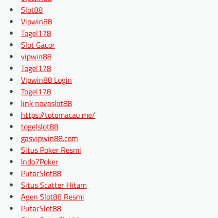
Slot88
Vipwin88
Togel178
Slot Gacor
vipwin88
Togel178
Vipwin88 Login
Togel178
link novaslot88
https://totomacau.me/
togelslot88
gasvipwin88.com
Situs Poker Resmi
Indo7Poker
PutarSlot88
Situs Scatter Hitam
Agen Slot88 Resmi
PutarSlot88