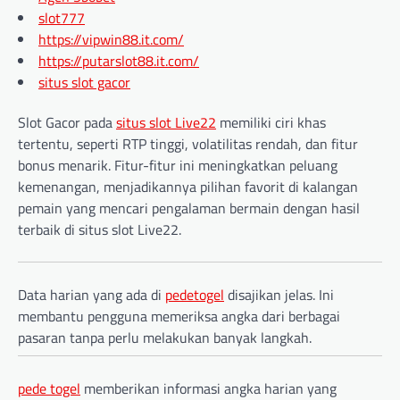
slot777
https://vipwin88.it.com/
https://putarslot88.it.com/
situs slot gacor
Slot Gacor pada
situs slot Live22
memiliki ciri khas
tertentu, seperti RTP tinggi, volatilitas rendah, dan fitur
bonus menarik. Fitur-fitur ini meningkatkan peluang
kemenangan, menjadikannya pilihan favorit di kalangan
pemain yang mencari pengalaman bermain dengan hasil
terbaik di situs slot Live22.
Data harian yang ada di
pedetogel
disajikan jelas. Ini
membantu pengguna memeriksa angka dari berbagai
pasaran tanpa perlu melakukan banyak langkah.
pede togel
memberikan informasi angka harian yang