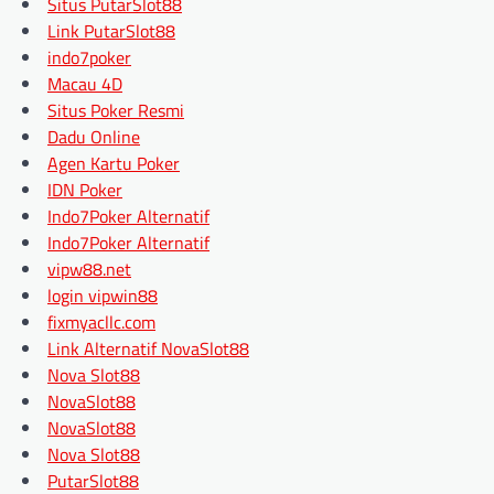
Situs PutarSlot88
Link PutarSlot88
indo7poker
Macau 4D
Situs Poker Resmi
Dadu Online
Agen Kartu Poker
IDN Poker
Indo7Poker Alternatif
Indo7Poker Alternatif
vipw88.net
login vipwin88
fixmyacllc.com
Link Alternatif NovaSlot88
Nova Slot88
NovaSlot88
NovaSlot88
Nova Slot88
PutarSlot88