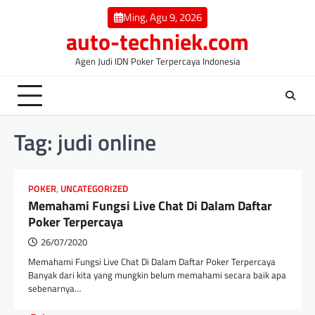
Skip
Ming, Agu 9, 2026
to
auto-techniek.com
content
Agen Judi IDN Poker Terpercaya Indonesia
Tag:
judi online
POKER
,
UNCATEGORIZED
Memahami Fungsi Live Chat Di Dalam Daftar
Poker Terpercaya
26/07/2020
Memahami Fungsi Live Chat Di Dalam Daftar Poker Terpercaya
Banyak dari kita yang mungkin belum memahami secara baik apa
sebenarnya…