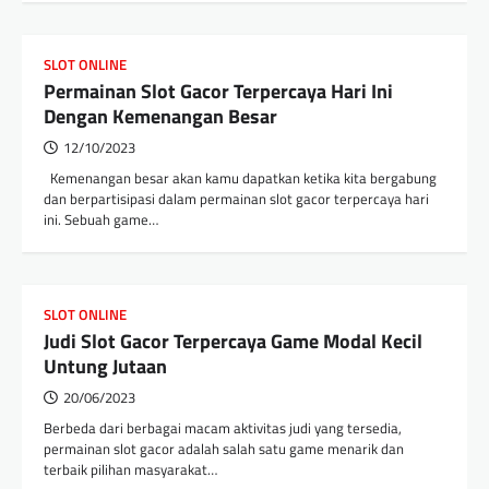
SLOT ONLINE
Permainan Slot Gacor Terpercaya Hari Ini
Dengan Kemenangan Besar
12/10/2023
Kemenangan besar akan kamu dapatkan ketika kita bergabung
dan berpartisipasi dalam permainan slot gacor terpercaya hari
ini. Sebuah game…
SLOT ONLINE
Judi Slot Gacor Terpercaya Game Modal Kecil
Untung Jutaan
20/06/2023
Berbeda dari berbagai macam aktivitas judi yang tersedia,
permainan slot gacor adalah salah satu game menarik dan
terbaik pilihan masyarakat…