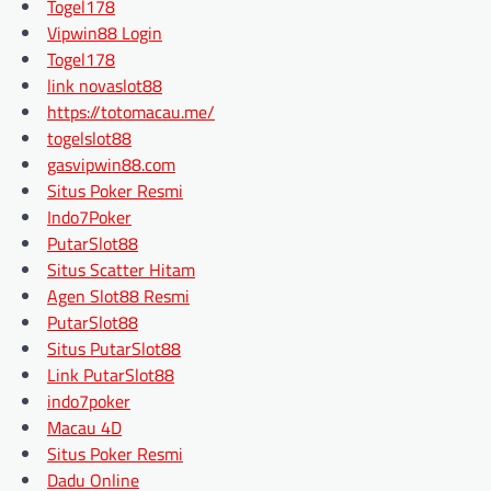
Togel178
Vipwin88 Login
Togel178
link novaslot88
https://totomacau.me/
togelslot88
gasvipwin88.com
Situs Poker Resmi
Indo7Poker
PutarSlot88
Situs Scatter Hitam
Agen Slot88 Resmi
PutarSlot88
Situs PutarSlot88
Link PutarSlot88
indo7poker
Macau 4D
Situs Poker Resmi
Dadu Online