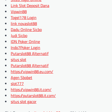
Link Slot Deposit Dana
Vipwin88
Togel178 Login
link novaslot88
Dadu Online Sicbo
Judi Sicbo
IDN Poker Online
Indo7Poker Login
Putarslot88 Alternatif
situs slot
Putarslot88 Alternatif
https://vipwin88.eu.com/
Agen Sbobet
slot777
https://vipwin88.it.com/
https://putarslot88.it.com/
situs slot gacor