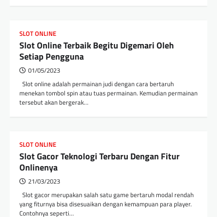
SLOT ONLINE
Slot Online Terbaik Begitu Digemari Oleh
Setiap Pengguna
01/05/2023
Slot online adalah permainan judi dengan cara bertaruh
menekan tombol spin atau tuas permainan. Kemudian permainan
tersebut akan bergerak…
SLOT ONLINE
Slot Gacor Teknologi Terbaru Dengan Fitur
Onlinenya
21/03/2023
Slot gacor merupakan salah satu game bertaruh modal rendah
yang fiturnya bisa disesuaikan dengan kemampuan para player.
Contohnya seperti…