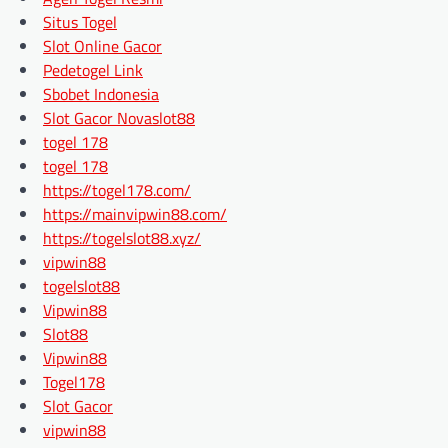
Situs Togel
Slot Online Gacor
Pedetogel Link
Sbobet Indonesia
Slot Gacor Novaslot88
togel 178
togel 178
https://togel178.com/
https://mainvipwin88.com/
https://togelslot88.xyz/
vipwin88
togelslot88
Vipwin88
Slot88
Vipwin88
Togel178
Slot Gacor
vipwin88