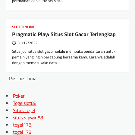
permainan dan aktivitas slot…
SLOT ONLINE
Pragmatic Play: Situs Slot Gacor Terlengkap
31/12/2022
Situs judi situs slot gacor selalu membuka pendaftaran untuk
pemain yang ingin bergabung bersama kami. Caranya adalah
dengan memasukakn data…
Navigasi
Pos-pos lama
pos
Poker
Togelslot88
Situs Togel
situs vipwin88
togel178
togel178